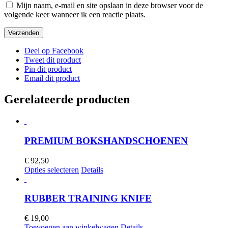
Mijn naam, e-mail en site opslaan in deze browser voor de
volgende keer wanneer ik een reactie plaats.
Deel op Facebook
Tweet dit product
Pin dit product
Email dit product
Gerelateerde producten
PREMIUM BOKSHANDSCHOENEN
€
92,50
Dit
Opties selecteren
Details
product
heeft
meerdere
RUBBER TRAINING KNIFE
variaties.
Deze
€
19,00
optie
Toevoegen aan winkelwagen
Details