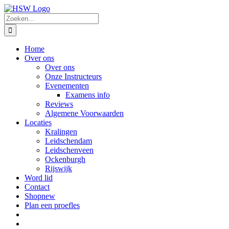
Ga
naar
Zoeken
inhoud
naar:
Home
Over ons
Over ons
Onze Instructeurs
Evenementen
Examens info
Reviews
Algemene Voorwaarden
Locaties
Kralingen
Leidschendam
Leidschenveen
Ockenburgh
Rijswijk
Word lid
Contact
Shop
new
Plan een proefles