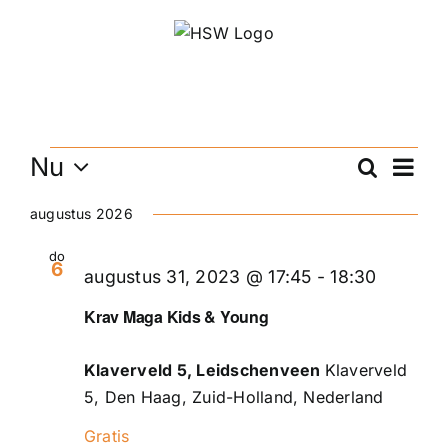
Ga
naar
inhoud
Evenementen
Even
Nu
Zoeken
Even
Lijst
weer
Selecteer
navig
augustus 2026
een
Zoek
datum.
do
en
6
augustus 31, 2023 @ 17:45
-
18:30
weer
Krav Maga Kids & Young
navig
Klaverveld 5, Leidschenveen
Klaverveld
5, Den Haag, Zuid-Holland, Nederland
Gratis