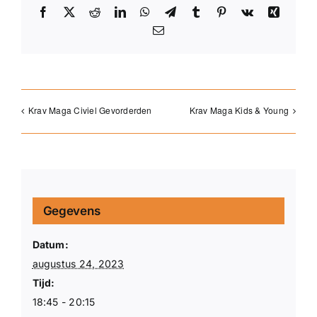
Facebook
X
Reddit
LinkedIn
WhatsApp
Telegram
Tumblr
Pinterest
Vk
Xing
E-
mail
Krav Maga Civiel Gevorderden
Krav Maga Kids & Young
Gegevens
Datum:
augustus 24, 2023
Tijd:
18:45 - 20:15