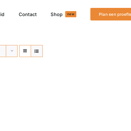
id
Contact
Shop
Plan een proefl
new
n