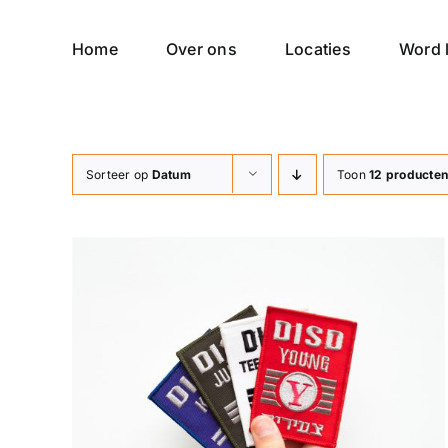
Ga
naar
Home
Over ons
Locaties
Word l
inhoud
Sorteer op
Datum
Toon
12 producte