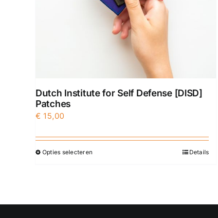
Dutch Institute for Self Defense [DISD]
Patches
€
15,00
Opties selecteren
Details
Dit
product
heeft
meerdere
variaties.