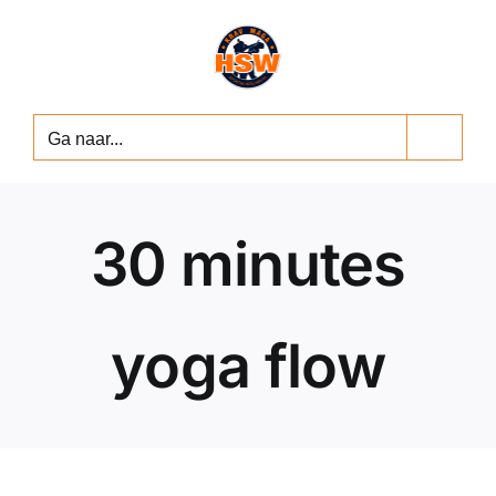
Ga
naar
inhoud
Ga naar...
30 minutes
yoga flow