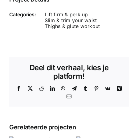
Categories:
Lift firm & perk up
Slim & trim your waist
Thighs & glute workout
Deel dit verhaal, kies je
platform!
Facebook
X
Reddit
LinkedIn
WhatsApp
Telegram
Tumblr
Pinterest
Vk
Xing
E-
mail
Gerelateerde projecten
12 minutes
15 minutes